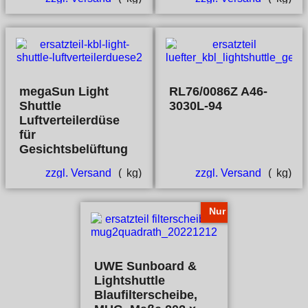
megaSun Light
RL76/0086Z A46-
Shuttle
3030L-94
Luftverteilerdüse
für
Gesichtsbelüftung
zzgl. Versand
kg
zzgl. Versand
kg
Nur
UWE Sunboard &
Lightshuttle
Blaufilterscheibe,