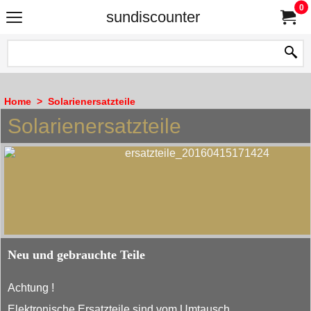
0
sundiscounter
Home
>
Solarienersatzteile
Solarienersatzteile
Neu und gebrauchte Teile
Achtung !
Elektronische Ersatzteile sind vom Umtausch