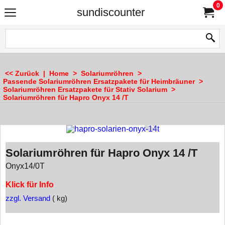
0
sundiscounter
<< Zurück
|
Home
>
Solariumröhren
>
Passende Solariumröhren Ersatzpakete für Heimbräuner
>
Solariumröhren Ersatzpakete für Stativ Solarium
>
Solariumröhren für Hapro Onyx 14 /T
Solariumröhren für Hapro Onyx 14 /T
Onyx14/0T
Klick für Info
zzgl. Versand
kg