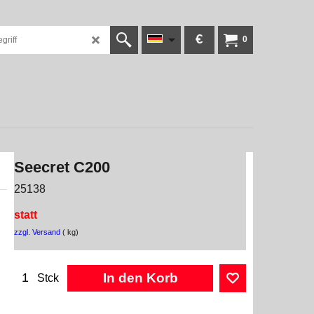
€
0
Seecret C200
25138
statt
zzgl. Versand
kg
In den Korb
Stck