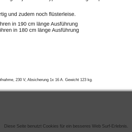
tig und zudem noch flüsterleise.
öhren in 190 cm länge Ausführung
Röhren in 180 cm länge Ausführung
fnahme, 230 V, Absicherung 1x 16 A. Gewicht 123 kg.
Diese Seite benutzt Cookies für ein besseres Web Surf-Erlebnis.
WebShop erstellt mit
ShopFactory Shop
Software.