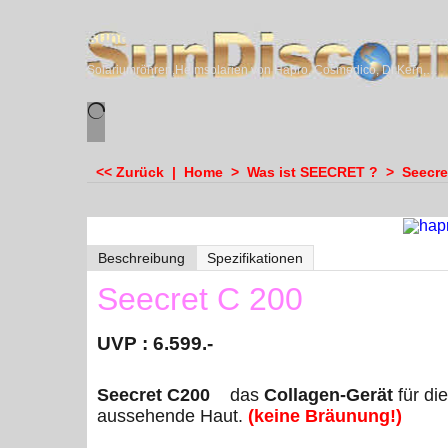
sundiscounter
Solariumröhren,Heimsolarien von Hapro, Cosmedico, Dr.Kern, Megasun & Ergoline
<< Zurück
|
Home
>
Was ist SEECRET ?
>
Seecre
Beschreibung
Spezifikationen
Seecret C 200
UVP : 6.599.-
Seecret C200
das
Collagen-Gerät
für di
aussehende Haut.
(keine Bräunung!)