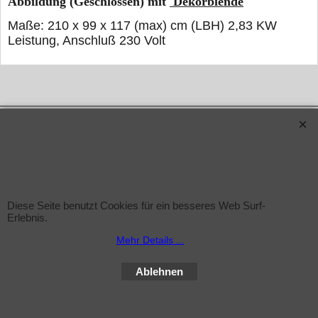
Abbildung (Geschlossen) mit
Dekorblende
Maße: 210 x 99 x 117 (max) cm (LBH) 2,83 KW
Leistung, Anschluß 230 Volt
WebShop erstellt mit ShopFactory Shop Software.
Diese Seite benutzt Cookies für ein besseres Web Surf-
Erlebnis.
Mehr Details ...
Ablehnen