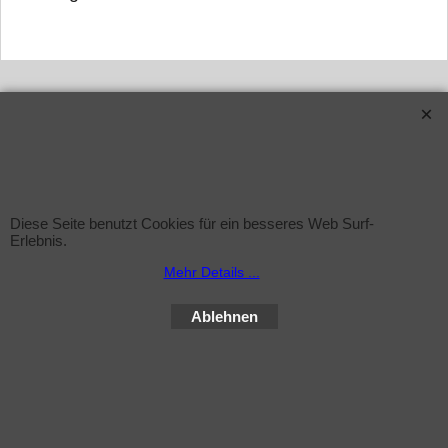
WebShop erstellt mit ShopFactory Shop Software.
Diese Seite benutzt Cookies für ein besseres Web Surf-
Erlebnis.
Mehr Details ...
Ablehnen