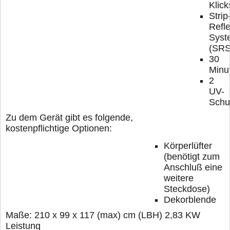
Klick
Strip
Refle
Syst
(SRS
30
Minut
2
UV-
Schut
Zu dem Gerät gibt es folgende,
kostenpflichtige Optionen:
Körperlüfter
(benötigt zum
Anschluß eine
weitere
Steckdose)
Dekorblende
Maße: 210 x 99 x 117 (max) cm (LBH) 2,83 KW
Leistung