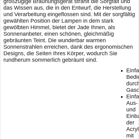
großzügige Bräunungsgerät strahlt die Sorgfalt und
das Wissen aus, die in den Entwurf, die Herstellung
und Verarbeitung eingeflossen sind. Mit der sorgfältig
gewählten Position der Lampen in dem stark
gewölbten Himmel, bietet der Jade Ihnen, als
Sonnenanbeter, einen schönen, gleichmäßig
gebräunten Teint. Die wunderbar warmen
Sonnenstrahlen erreichen, dank des ergonomischen
Designs, die Seiten Ihres Körper, wodurch Sie
rundherum sommerlich gebräunt sind.
Einf
Bedi
durc
Gasd
Einf
Aus-
und
Einb
der
Acry
mit