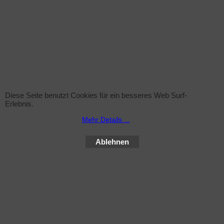
Dürfen auch Personen unter 18 Jahre die Collagen-
Lichttherapie nutzten?
Ja - da die Collagen-Lichttherapie komplett UV-frei ist,
spricht erstmal nichts dagegen. Sinn macht es aber erst ab
einem Lebensalter von 25 Jahren, weil ab dann dann in
der Regel der Alterungsprozess der Haut beginnt.
Bräunt die Collagen-Lichttherapie
Diese Seite benutzt Cookies für ein besseres Web Surf-
Nein, das verwendete Licht ist UV-frei.
Erlebnis.
Mehr Details ...
Ablehnen
WebShop erstellt mit ShopFactory Shop Software.