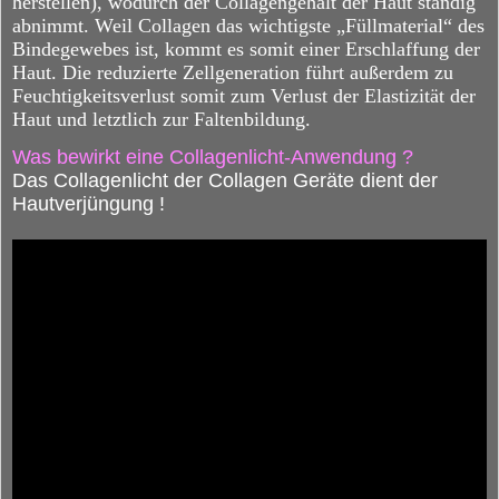
herstellen), wodurch der Collagengehalt der Haut ständig
abnimmt. Weil Collagen das wichtigste „Füllmaterial“ des
Bindegewebes ist, kommt es somit einer Erschlaffung der
Haut. Die reduzierte Zellgeneration führt außerdem zu
Feuchtigkeitsverlust somit zum Verlust der Elastizität der
Haut und letztlich zur Faltenbildung.
Was bewirkt eine Collagenlicht-Anwendung ?
Das Collagenlicht der Collagen Geräte dient der
Hautverjüngung !