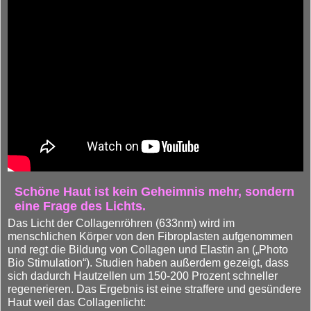
Schöne Haut ist kein Geheimnis mehr
, sondern
eine Frage des Lichts.
Das Licht der Collagenröhren (633nm) wird im
menschlichen Körper von den Fibroplasten aufgenommen
und regt die Bildung von Collagen und Elastin an („Photo
Bio Stimulation“). Studien haben außerdem gezeigt, dass
sich dadurch Hautzellen um 150-200 Prozent schneller
regenerieren. Das Ergebnis ist eine straffere und gesündere
Haut weil das Collagenlicht: