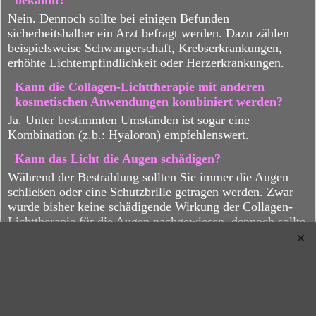
bekannt?
Nein. Dennoch sollte bei einigen Befunden
sicherheitshalber ein Arzt befragt werden. Dazu zählen
beispielsweise Schwangerschaft, Krebserkrankungen,
erhöhte Lichtempfindlichkeit oder Herzerkrankungen.
Kann die Collagen-Lichttherapie mit anderen
kosmetischen Anwendungen kombiniert werden?
Ja. Unter bestimmten Umständen ist sogar eine
Kombination (z.b.: Hyaloron) empfehlenswert.
Kann das Licht die Augen schädigen?
Während der Bestrahlung sollten Sie immer die Augen
schließen oder eine Schutzbrille getragen werden. Zwar
wurde bisher keine schädigende Wirkung der Collagen-
Lichttherapie für die Augen nachgewiesen, dennoch sollte
auf den präventiven Schutz der Augen nicht verzichtet
werden.
Sind die Behandlungen schmerzhaft?
Die Collagen-Lichttherapie ist völlig schmerzlos und wird
von den meisten Nutzern als angenehm empfunden.