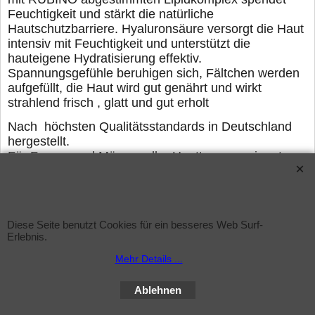
Feuchtigkeit
und stärkt die natürliche
Hautschutzbarriere. Hyaluronsäure
versorgt die Haut
intensiv mit Feuchtigkeit und unterstützt die
hauteigene Hydratisierung effektiv.
Spannungsgefühle beruhi
gen sich, Fältchen werden
aufgefüllt, die Haut wird gut genährt
und wirkt
strahlend frisch , glatt und gut erholt
Nach höchsten Qualitätsstandards in Deutschland
hergestellt.
Für Frauen und Männer aller Hauttypen geeignet.
Sachet 15 ml
Diese Seite benutzt Cookies für ein besseres Web Surf-
Erlebnis.
WebShop erstellt mit ShopFactory Shop Software.
Mehr Details ...
Ablehnen