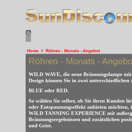
sundiscounter
Solariumröhren,Heimsolarien von Hapro, Cosmedico, Dr.Kern, Megasun & Ergoline
Home
>
Röhren - Monats - Angebot
Röhren - Monats - Angebo
WILD WAVE, die neue Bräunungslampe mit 
Design können Sie in zwei unterschiedlichen
BLUE oder RED.
So wählen Sie selber, ob Sie ihren Kunden lieb
oder Entspannungseffekt anbieten möchten, in
WILD TANNING EXPERIENCE mit außerge
Bräunungsergebnissen und zusätzlichen posit
und Geist.