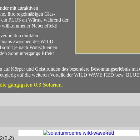
er mit attraktiven
ne. Ihre regelmäßigen Glas-
d ein PLUS an Wärme während der
s willkommener Nebeneffekt!
ven in den dunklen
 hinaus zwischen der WILD
mit je nach Wunsch einen
nden Sonnuntergangs-Effekt
en auf Körper und Geist runden das besondere Besonnungserlebnis mi
. Neugierig auf die weiteren Vorteile der WILD WAVE RED bzw. BLUE
e gängigsten 0.3 Solarien.
/2,2)