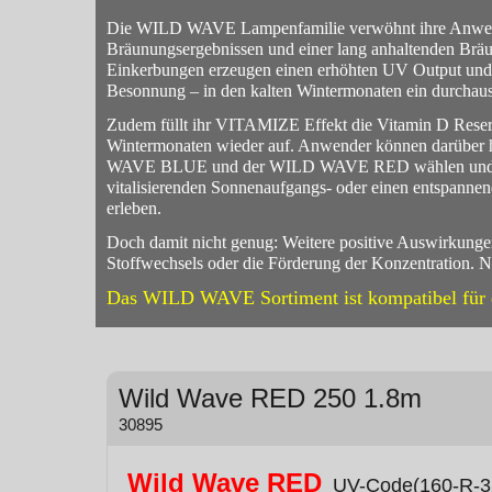
Die WILD WAVE Lampenfamilie verwöhnt ihre Anwend
Bräunungsergebnissen und einer lang anhaltenden Bräu
Einkerbungen erzeugen einen erhöhten UV Output un
Besonnung – in den kalten Wintermonaten ein durchau
Zudem füllt ihr VITAMIZE Effekt die Vitamin D Reser
Wintermonaten wieder auf. Anwender können darüber
WAVE BLUE und der WILD WAVE RED wählen und so
vitalisierenden Sonnenaufgangs- oder einen entspanne
erleben.
Doch damit nicht genug: Weitere positive Auswirkung
Stoffwechsels oder die Förderung der Konzentration
Das WILD WAVE Sortiment ist kompatibel für di
Wild Wave RED 250 1.8m
30895
Wild Wave RED
UV-Code(160-R-32