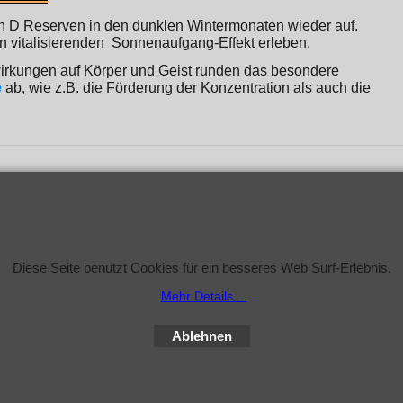
min D Reserven in den dunklen Wintermonaten wieder auf.
 vitalisierenden Sonnenaufgang-Effekt erleben.
irkungen auf Körper und Geist runden das besondere
e
ab, wie z.B. die Förderung der Konzentration als auch die
WebShop erstellt mit
Diese Seite benutzt Cookies für ein besseres Web Surf-Erlebnis.
ShopFactory Shop
Software.
Mehr Details ...
Ablehnen