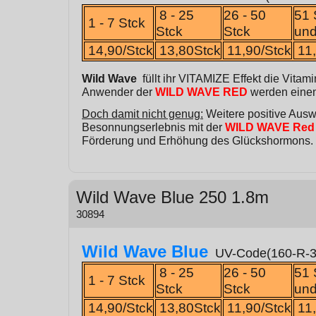
8 - 25
26 - 50
51 
1 - 7 Stck
Stck
Stck
und
14,90/Stck
13,80Stck
11,90/Stck
11,
Wild Wave
füllt ihr VITAMIZE Effekt die Vita
Anwender der
WILD WAVE RED
werden einen
Doch damit nicht genug:
Weitere positive Ausw
Besonnungserlebnis mit der
WILD WAVE Red
Förderung und Erhöhung des Glückshormons.
Wild Wave Blue 250 1.8m
30894
Wild Wave Blue
UV-Code(160-R-3
8 - 25
26 - 50
51 
1 - 7 Stck
Stck
Stck
und
14,90/Stck
13,80Stck
11,90/Stck
11,